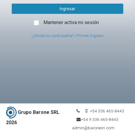
Mantener activa mi sesión
¿Olvidó su contraseña? / Primer ingreso
+54 336 465-8443
Grupo Barone SRL
+54 9 336 465-8443
2026
admin@baronesn.com